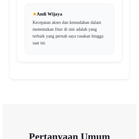
Andi Wijaya
Kecepatan akses dan kemudahan dalam
menemukan fitur di sini adalah yang
terbaik yang pernah saya rasakan hingga
saat ini.
Pertanyaan Umum