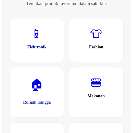
Temukan produk favoritmu dalam satu klik
📱
👕
Elektronik
Fashion
🍔
🏠
Makanan
Rumah Tangga